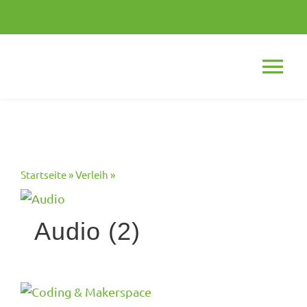
Skip
to
content
Tog
Nav
Startseite
»
Verleih
»
Katalog
Audio
(2)