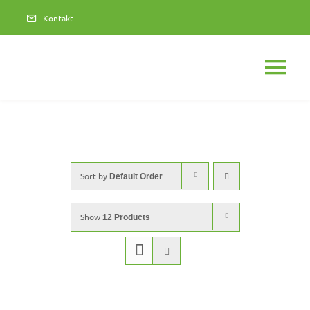
Skip
Kontakt
to
content
Tog
Nav
Sort by
Default Order
Show
12 Products